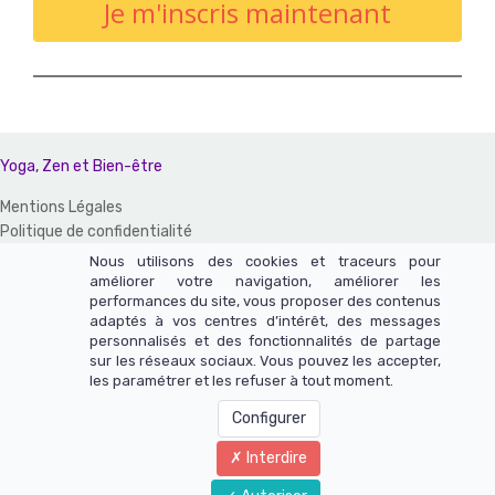
Je m'inscris maintenant
Yoga, Zen et Bien-être
Mentions Légales
Politique de confidentialité
CGV et CGU
Nous utilisons des cookies et traceurs pour
améliorer votre navigation, améliorer les
Un site réalisé avec LearnyBox
performances du site, vous proposer des contenus
adaptés à vos centres d’intérêt, des messages
Ce site n'appartient pas à Meta et n'est pas affilié à Meta Platforms,
personnalisés et des fonctionnalités de partage
sur les réseaux sociaux. Vous pouvez les accepter,
Inc.
les paramétrer et les refuser à tout moment.
Le contenu de ce site web et de ces pages n'a pas été vérifié par
Meta - Meta est une marque déposée de Meta Platforms, Inc.
Configurer
Interdire