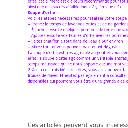
effet, cet aliment est d'ailleurs recommandé pour tou
ainsi que des sucres à faible Index Glycémique (IG).
Soupe d'ortie
Voici les étapes nécessaires pour réaliser votre soupe 
– Prenez le temps de laver vos orties et de ne garder
– Épluchez ensuite quelques pommes de terre que vou
– Ajoutez ensuite vos feuilles d'ortie avec les pomme
– Faites chauffer le tout dans de l'eau à 50° environ
– Mixez tout et vous pouvez maintenant déguster
La soupe d'ortie est très agréable au goût et vous perm
effet, la soupe d'ortie agit comme un véritable antifati
temps maussade qui ne nous apporte aucune motivat
Grâce à ces trois idées recettes, vous allez pouvoir fai
froides de l’hiver. N'hésitez pas également à consulter
disponibles qui pourront vous être d'une grande aide ce
Ces articles peuvent vous intéres