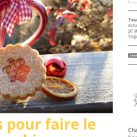
Tous
Actu
JJC
(
Yoga
Jea
 pour faire le
Cha