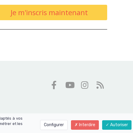
Je m'inscris maintenant
daptés à vos
métrer et les
Configurer
Interdire
Autoriser