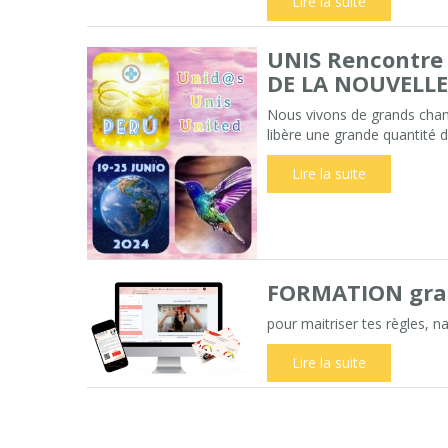
Lire la suite
UNIS Rencontre 
DE LA NOUVELL
Nous vivons de grands chan
libère une grande quantité 
Lire la suite
FORMATION gratui
pour maitriser tes règles, n
Lire la suite