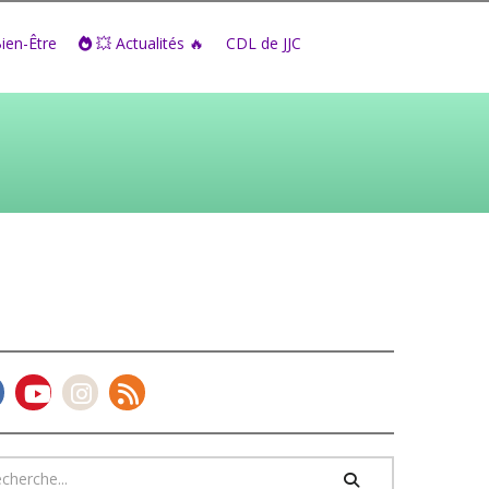
Bien-Être
💥 Actualités 🔥
CDL de JJC