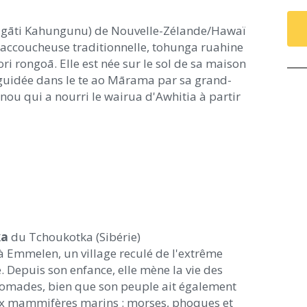
gāti Kahungunu) de Nouvelle-Zélande/Hawaï
e, accoucheuse traditionnelle, tohunga ruahine
i rongoā. Elle est née sur le sol de sa maison
guidée dans le te ao Mārama par sa grand-
unou qui a nourri le wairua d'Awhitia à partir
ka
du Tchoukotka (Sibérie)
 à Emmelen, un village reculé de l'extrême
. Depuis son enfance, elle mène la vie des
nomades, bien que son peuple ait également
ux mammifères marins : morses, phoques et