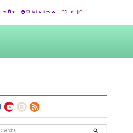
Bien-Être
💥 Actualités 🔥
CDL de JJC