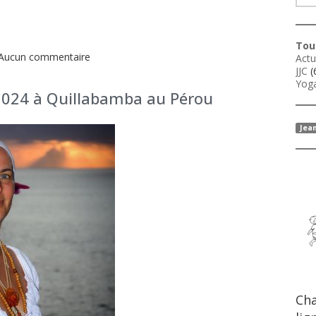
Tous
Aucun commentaire
Actu
JJC
(
Yoga
 2024 à Quillabamba au Pérou
Jea
Cha