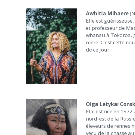
Awhitia Mihaere
(N
Elle est guérisseus
et professeur de Maor
whānau à Tokoroa, 
mère. C'est cette no
de ce jour.
Olga Letykai Cons
Elle est née en 1972
nord-est de la Russie
éleveurs de rennes 
vécu de la chasse a