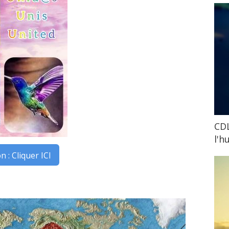
CDL
l'h
n : Cliquer ICI