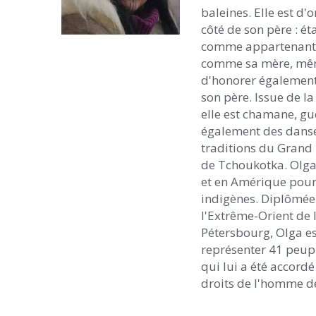
baleines. Elle est d'
côté de son père : ét
comme appartenant 
comme sa mère, même 
d'honorer également 
son père. Issue de l
elle est chamane, gué
également des danses
traditions du Grand N
de Tchoukotka. Olga
et en Amérique pour 
indigènes. Diplômée 
l'Extrême-Orient de l
Pétersbourg, Olga e
représenter 41 peupl
qui lui a été accordé
droits de l'homme d