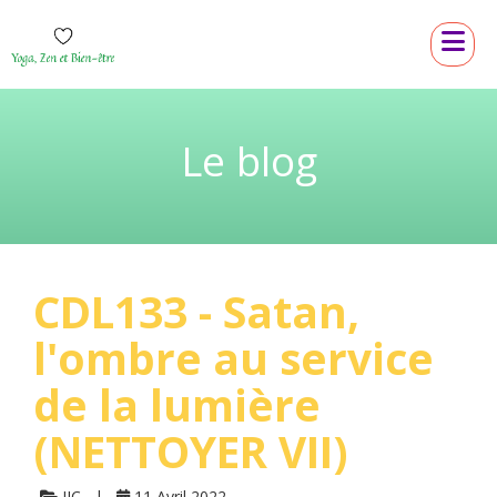
Le blog
CDL133 - Satan,
l'ombre au service
de la lumière
(NETTOYER VII)
JJC
11 Avril 2022