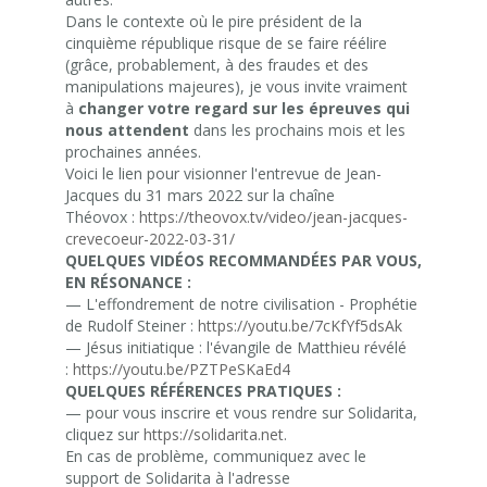
Dans le contexte où le pire président de la
cinquième république risque de se faire réélire
(grâce, probablement, à des fraudes et des
manipulations majeures), je vous invite vraiment
à
changer votre regard sur les épreuves qui
nous attendent
dans les prochains mois et les
prochaines années.
Voici le lien pour visionner l'entrevue de Jean-
Jacques du 31 mars 2022 sur la chaîne
Théovox :
https://theovox.tv/video/jean-jacques-
crevecoeur-2022-03-31/
QUELQUES VIDÉOS RECOMMANDÉES PAR VOUS,
EN RÉSONANCE :
— L'effondrement de notre civilisation - Prophétie
de Rudolf Steiner :
https://youtu.be/7cKfYf5dsAk
— Jésus initiatique : l'évangile de Matthieu révélé
:
https://youtu.be/PZTPeSKaEd4
QUELQUES RÉFÉRENCES PRATIQUES :
— pour vous inscrire et vous rendre sur Solidarita,
cliquez sur
https://solidarita.net
.
En cas de problème, communiquez avec le
support de Solidarita à l'adresse