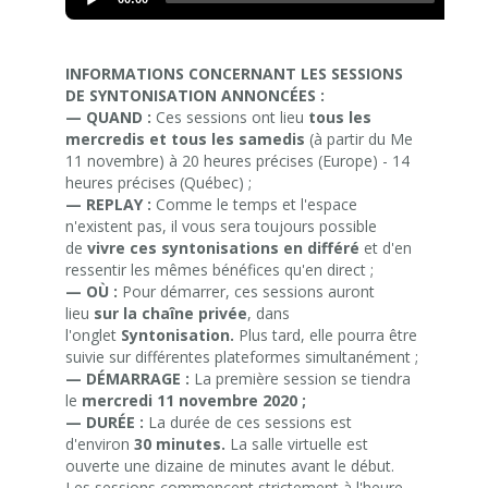
Player
INFORMATIONS CONCERNANT LES SESSIONS
DE SYNTONISATION ANNONCÉES :
— QUAND :
Ces sessions ont lieu
tous les
mercredis et tous les samedis
(à partir du Me
11 novembre) à 20 heures précises (Europe) - 14
heures précises (Québec) ;
— REPLAY :
Comme le temps et l'espace
n'existent pas, il vous sera toujours possible
de
vivre ces syntonisations en différé
et d'en
ressentir les mêmes bénéfices qu'en direct ;
— OÙ :
Pour démarrer, ces sessions auront
lieu
sur la chaîne privée
, dans
l'onglet
Syntonisation.
Plus tard, elle pourra être
suivie sur différentes plateformes simultanément ;
— DÉMARRAGE :
La première session se tiendra
le
mercredi 11 novembre 2020 ;
— DURÉE :
La durée de ces sessions est
d'environ
30 minutes.
La salle virtuelle est
ouverte une dizaine de minutes avant le début.
Les sessions commencent strictement à l'heure