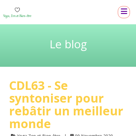
Le blog
CDL63 - Se
syntoniser pour
rebâtir un meilleur
monde
Yoga Zen et Bien-être
09 Novembre 2020