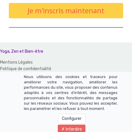
Je m'inscris maintenant
Yoga, Zen et Bien-être
Mentions Légales
Politique de confidentialité
CGV et CGU
Nous utilisons des cookies et traceurs pour
améliorer votre navigation, améliorer les
Un site réalisé avec LearnyBox
performances du site, vous proposer des contenus
adaptés à vos centres d’intérêt, des messages
Ce site n'appartient pas à Meta et n'est pas affilié à Meta Platforms,
personnalisés et des fonctionnalités de partage
sur les réseaux sociaux. Vous pouvez les accepter,
Inc.
les paramétrer et les refuser à tout moment.
Le contenu de ce site web et de ces pages n'a pas été vérifié par
Meta - Meta est une marque déposée de Meta Platforms, Inc.
Configurer
Interdire