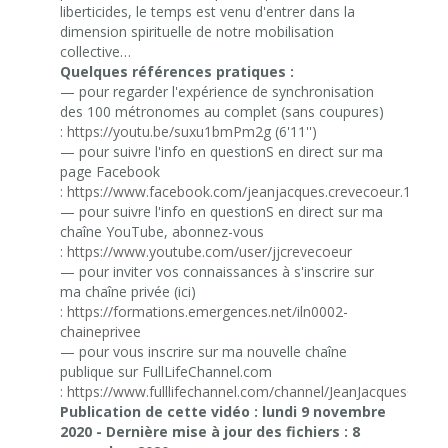
liberticides, le temps est venu d'entrer dans la
dimension spirituelle de notre mobilisation
collective…
Quelques références pratiques :
— pour regarder l'expérience de synchronisation
des 100 métronomes au complet (sans coupures)
:
https://youtu.be/suxu1bmPm2g
(6'11'')
— pour suivre l'info en questionS en direct sur ma
page Facebook
:
https://www.facebook.com/jeanjacques.crevecoeur.1
— pour suivre l'info en questionS en direct sur ma
chaîne YouTube, abonnez-vous
:
https://www.youtube.com/user/jjcrevecoeur
— pour inviter vos connaissances à s'inscrire sur
ma chaîne privée (ici)
:
https://formations.emergences.net/iln0002-
chaineprivee
— pour vous inscrire sur ma nouvelle chaîne
publique sur FullLifeChannel.com
:
https://www.fulllifechannel.com/channel/JeanJacquesCreve
Publication de cette vidéo : lundi 9 novembre
2020 -
Dernière mise à jour des fichiers : 8