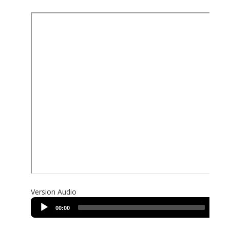
Version Audio
Audio
00:00
00:00
Player