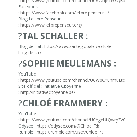
:
https://www.youtube.com/channel/UCAWbpsb5YQKxE8F
Facebook
:
https://www.facebook.com/lelibre.penseur.1/
Blog Le libre Penseur
:
https://www.lelibrepenseur.org/
?
TAL SCHALLER :
Blog de Tal :
https://www.santeglobale.world/le-
blog-de-tal/
?
SOPHIE MEULEMANS :
YouTube
:
https://www.youtube.com/channel/UCW0CYuhmuLtcMS8F
Site officiel : Initiative Citoyenne
:
http://initiativecitoyenne.be/
?
CHLOÉ FRAMMERY :
YouTube
:
https://www.youtube.com/channel/UCYgeUtQwry3VGNinJ
Odysee :
https://odysee.com/@Chloe_F:b
Rumble :
https://rumble.com/user/ChloeFra