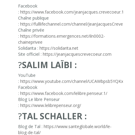
Facebook
:
https://www.facebook.com/jeanjacques.crevecoeur.1
Chaîne publique
:
https://fulllifechannel.com/channel/JeanJacquesCrevecoeur
Chaîne privée
:
https://formations.emergences.net/iln0002-
chaineprivee
Solidarita :
https://solidarita.net
Site officiel :
https://jeanjacquescrevecoeur.com
?
SALIM LAÏBI :
YouTube
:
https://www.youtube.com/channel/UCAWbpsb5YQKxE8F
Facebook
:
https://www.facebook.com/lelibre.penseur.1/
Blog Le libre Penseur
:
https://www.lelibrepenseur.org/
?
TAL SCHALLER :
Blog de Tal :
https://www.santeglobale.world/le-
blog-de-tal/