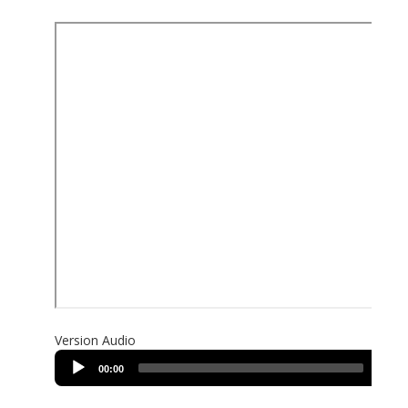
Version Audio
Audio
00:00
00:00
Player