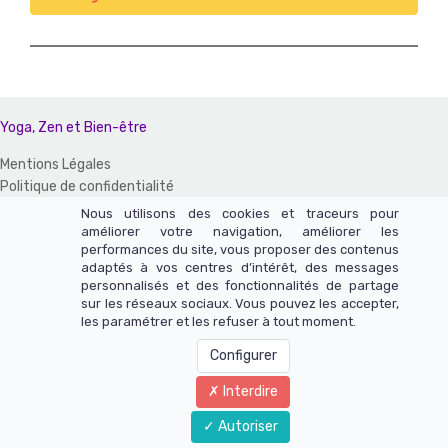
Yoga, Zen et Bien-être
Mentions Légales
Politique de confidentialité
CGV et CGU
Nous utilisons des cookies et traceurs pour
améliorer votre navigation, améliorer les
Un site réalisé avec LearnyBox
performances du site, vous proposer des contenus
adaptés à vos centres d’intérêt, des messages
Ce site n'appartient pas à Meta et n'est pas affilié à Meta Platforms,
personnalisés et des fonctionnalités de partage
sur les réseaux sociaux. Vous pouvez les accepter,
Inc.
les paramétrer et les refuser à tout moment.
Le contenu de ce site web et de ces pages n'a pas été vérifié par
Meta - Meta est une marque déposée de Meta Platforms, Inc.
Configurer
Interdire
Autoriser