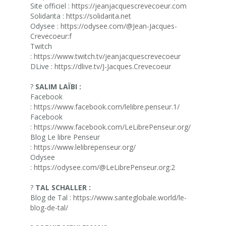
Site officiel :
https://jeanjacquescrevecoeur.com
Solidarita :
https://solidarita.net
Odysee :
https://odysee.com/@Jean-Jacques-
Crevecoeur:f
Twitch
:
https://www.twitch.tv/jeanjacquescrevecoeur
DLive :
https://dlive.tv/J-Jacques.Crevecoeur
?
SALIM LAÏBI :
Facebook
:
https://www.facebook.com/lelibre.penseur.1/
Facebook
:
https://www.facebook.com/LeLibrePenseur.org/
Blog Le libre Penseur
:
https://www.lelibrepenseur.org/
Odysee
:
https://odysee.com/@LeLibrePenseur.org:2
?
TAL SCHALLER :
Blog de Tal :
https://www.santeglobale.world/le-
blog-de-tal/