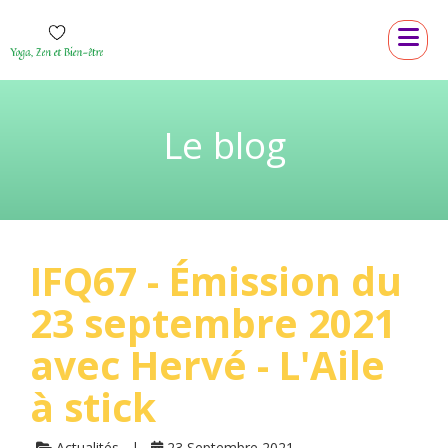
Le blog
IFQ67 - Émission du
23 septembre 2021
avec Hervé - L'Aile
à stick
Actualités
23 Septembre 2021