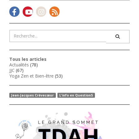
Tous les articles
Actualités
(78)
JJC
(67)
Yoga Zen et Bien-être
(53)
Jean-Jacques Crèvecœur
L'info en QuestionS