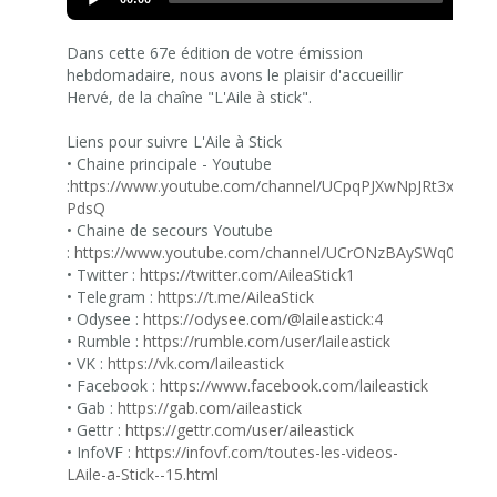
Player
Dans cette 67e édition de votre émission
hebdomadaire, nous avons le plaisir d'accueillir
Hervé, de la chaîne "L'Aile à stick".
Liens pour suivre L'Aile à Stick
• Chaine principale - Youtube
:
https://www.youtube.com/channel/UCpqPJXwNpJRt3xcD2n-
PdsQ
• Chaine de secours Youtube
:
https://www.youtube.com/channel/UCrONzBAySWq0HzP
• Twitter :
https://twitter.com/AileaStick1
• Telegram :
https://t.me/AileaStick
• Odysee :
https://odysee.com/@laileastick:4
• Rumble :
https://rumble.com/user/laileastick
• VK :
https://vk.com/laileastick
• Facebook :
https://www.facebook.com/laileastick
• Gab :
https://gab.com/aileastick
• Gettr :
https://gettr.com/user/aileastick
• InfoVF :
https://infovf.com/toutes-les-videos-
LAile-a-Stick--15.html