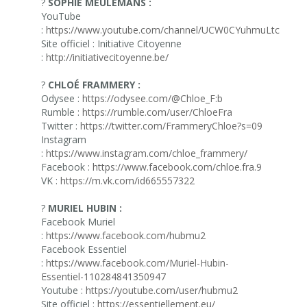
?
SOPHIE MEULEMANS :
YouTube
:
https://www.youtube.com/channel/UCW0CYuhmuLtcMS8F
Site officiel : Initiative Citoyenne
:
http://initiativecitoyenne.be/
?
CHLOÉ FRAMMERY :
Odysee :
https://odysee.com/@Chloe_F:b
Rumble :
https://rumble.com/user/ChloeFra
Twitter :
https://twitter.com/FrammeryChloe?s=09
Instagram
:
https://www.instagram.com/chloe_frammery/
Facebook :
https://www.facebook.com/chloe.fra.9
VK :
https://m.vk.com/id665557322
?
MURIEL HUBIN :
Facebook Muriel
:
https://www.facebook.com/hubmu2
Facebook Essentiel
:
https://www.facebook.com/Muriel-Hubin-
Essentiel-110284841350947
Youtube :
https://youtube.com/user/hubmu2
Site officiel :
https://essentiellement.eu/