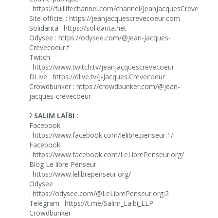
:
https://fulllifechannel.com/channel/JeanJacquesCrevecoeur
Site officiel :
https://jeanjacquescrevecoeur.com
Solidarita :
https://solidarita.net
Odysee :
https://odysee.com/@Jean-Jacques-
Crevecoeur:f
Twitch
:
https://www.twitch.tv/jeanjacquescrevecoeur
DLive :
https://dlive.tv/J-Jacques.Crevecoeur
Crowdbunker :
https://crowdbunker.com/@jean-
jacques-crevecoeur
?
SALIM LAÏBI :
Facebook
:
https://www.facebook.com/lelibre.penseur.1/
Facebook
:
https://www.facebook.com/LeLibrePenseur.org/
Blog Le libre Penseur
:
https://www.lelibrepenseur.org/
Odysee
:
https://odysee.com/@LeLibrePenseur.org:2
Telegram :
https://t.me/Salim_Laibi_LLP
Crowdbunker