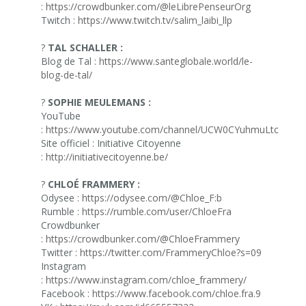
:
https://crowdbunker.com/@leLibrePenseurOrg
Twitch :
https://www.twitch.tv/salim_laibi_llp
?
TAL SCHALLER :
Blog de Tal :
https://www.santeglobale.world/le-
blog-de-tal/
?
SOPHIE MEULEMANS :
YouTube
:
https://www.youtube.com/channel/UCW0CYuhmuLtcMS8F
Site officiel : Initiative Citoyenne
:
http://initiativecitoyenne.be/
?
CHLOÉ FRAMMERY :
Odysee :
https://odysee.com/@Chloe_F:b
Rumble :
https://rumble.com/user/ChloeFra
Crowdbunker
:
https://crowdbunker.com/@ChloeFrammery
Twitter :
https://twitter.com/FrammeryChloe?s=09
Instagram
:
https://www.instagram.com/chloe_frammery/
Facebook :
https://www.facebook.com/chloe.fra.9