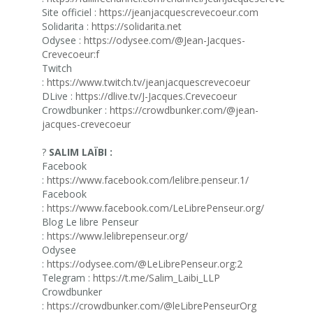
Site officiel :
https://jeanjacquescrevecoeur.com
Solidarita :
https://solidarita.net
Odysee :
https://odysee.com/@Jean-Jacques-
Crevecoeur:f
Twitch
:
https://www.twitch.tv/jeanjacquescrevecoeur
DLive :
https://dlive.tv/J-Jacques.Crevecoeur
Crowdbunker :
https://crowdbunker.com/@jean-
jacques-crevecoeur
?
SALIM LAÏBI :
Facebook
:
https://www.facebook.com/lelibre.penseur.1/
Facebook
:
https://www.facebook.com/LeLibrePenseur.org/
Blog Le libre Penseur
:
https://www.lelibrepenseur.org/
Odysee
:
https://odysee.com/@LeLibrePenseur.org:2
Telegram :
https://t.me/Salim_Laibi_LLP
Crowdbunker
:
https://crowdbunker.com/@leLibrePenseurOrg