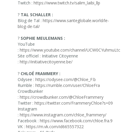
Twitch :
https://www.twitch.tv/salim_laibi_llp
?
TAL SCHALLER :
Blog de Tal :
https://www.santeglobale.world/le-
blog-de-tal/
?
SOPHIE MEULEMANS :
YouTube
:
https://www.youtube.com/channel/UCW0CYuhmuLtcMS8F
Site officiel : Initiative Citoyenne
:
http://initiativecitoyenne.be/
?
CHLOÉ FRAMMERY :
Odysee :
https://odysee.com/@Chloe_F:b
Rumble :
https://rumble.com/user/ChloeFra
Crowdbunker
:
https://crowdbunker.com/@ChloeFrammery
Twitter :
https://twitter.com/FrammeryChloe?s=09
Instagram
:
https://www.instagram.com/chloe_frammery/
Facebook :
https://www.facebook.com/chloe.fra.9
VK :
https://m.vk.com/id665557322