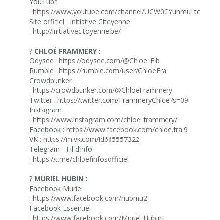
YouTube
:
https://www.youtube.com/channel/UCW0CYuhmuLtcMS8F
Site officiel : Initiative Citoyenne
:
http://initiativecitoyenne.be/
?
CHLOÉ FRAMMERY :
Odysee :
https://odysee.com/@Chloe_F:b
Rumble :
https://rumble.com/user/ChloeFra
Crowdbunker
:
https://crowdbunker.com/@ChloeFrammery
Twitter :
https://twitter.com/FrammeryChloe?s=09
Instagram
:
https://www.instagram.com/chloe_frammery/
Facebook :
https://www.facebook.com/chloe.fra.9
VK :
https://m.vk.com/id665557322
Telegram - Fil d’info
:
https://t.me/chloefinfosofficiel
?
MURIEL HUBIN :
Facebook Muriel
:
https://www.facebook.com/hubmu2
Facebook Essentiel
:
https://www.facebook.com/Muriel-Hubin-