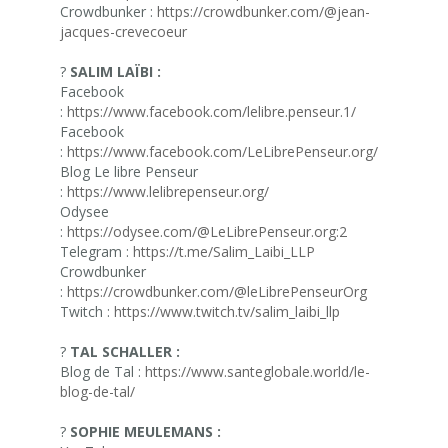
Crowdbunker :
https://crowdbunker.com/@jean-
jacques-crevecoeur
?
SALIM LAÏBI :
Facebook
:
https://www.facebook.com/lelibre.penseur.1/
Facebook
:
https://www.facebook.com/LeLibrePenseur.org/
Blog Le libre Penseur
:
https://www.lelibrepenseur.org/
Odysee
:
https://odysee.com/@LeLibrePenseur.org:2
Telegram :
https://t.me/Salim_Laibi_LLP
Crowdbunker
:
https://crowdbunker.com/@leLibrePenseurOrg
Twitch :
https://www.twitch.tv/salim_laibi_llp
?
TAL SCHALLER :
Blog de Tal :
https://www.santeglobale.world/le-
blog-de-tal/
?
SOPHIE MEULEMANS :