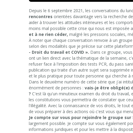
Ar
Depuis le 6 septembre 2021, les conversations du lun
ke
rencontres
orientées davantage vers la recherche de s
to
aider à trouver les attitudes intérieures et les compor
in
moins mal possible cette crise qui nous est imposée 
or
et à ne rien céder,
malgré les pressions sociales, m
de
À noter que chaque conversation renvoie à un groupe d
vo
selon des modalités que je précise sur cette platefor
- Droit du travail et COVID ».
Dans ce groupe, vous 
ont un lien direct avec la thématique de la semaine, c'
refuser face à l'imposition des tests PCR, du pass sani
publication qui traite d'un autre sujet sera supprimée
et le plus pratique pour toute personne qui cherche à 
Dans le deuxième numéro de cette série que j'ai intitu
énormément de personnes :
vais-je être obligé(e)
?
C'est là qu'un minutieux examen du droit du travail, e
les constitutions vous permettra de constater que ce
l'illégalité. Avec la connaissance de vos droits, le tout
de vous préparer à des actions où c'est vous qui menac
Je compte sur vous pour rejoindre le groupe sur 
largement possible. Je compte sur vous également pou
informations juridiques et pour les mettre à la dispo