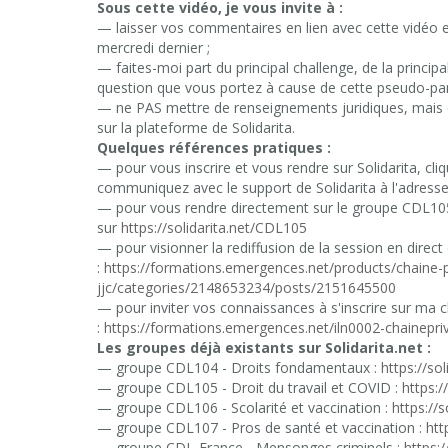
Sous cette vidéo, je vous invite à :
— laisser vos commentaires en lien avec cette vidéo 
mercredi dernier ;
— faites-moi part du principal challenge, de la principa
question que vous portez à cause de cette pseudo-pa
— ne PAS mettre de renseignements juridiques, mais d'a
sur la plateforme de Solidarita.
Quelques références pratiques :
— pour vous inscrire et vous rendre sur Solidarita, cli
communiquez avec le support de Solidarita à l'adresse
— pour vous rendre directement sur le groupe CDL105 
sur
https://solidarita.net/CDL105
— pour visionner la rediffusion de la session en direct
:
https://formations.emergences.net/products/chaine-p
jjc/categories/2148653234/posts/2151645500
— pour inviter vos connaissances à s'inscrire sur ma ch
:
https://formations.emergences.net/iln0002-chainepri
Les groupes déjà existants sur Solidarita.net :
— groupe CDL104 - Droits fondamentaux :
https://so
— groupe CDL105 - Droit du travail et COVID :
https:/
— groupe CDL106 - Scolarité et vaccination :
https://
— groupe CDL107 - Pros de santé et vaccination :
htt
— groupe CDL-France - Mensonges criminels :
https: