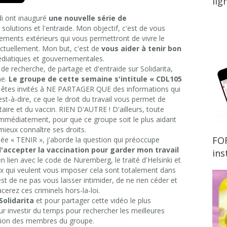
lig
row
di ont inauguré
une nouvelle série de
ys
olutions et l'entraide. Mon objectif, c'est de vous
tements extérieurs qui vous permettront de vivre le
crease
actuellement. Mon but, c'est de
vous aider à tenir bon
édiatiques et gouvernementales.
crease
e recherche, de partage et d'entraide sur Solidarita,
lume.
me.
Le groupe de cette semaine s'intitule « CDL105
êtes invités à NE PARTAGER QUE des informations qui
est-à-dire, ce que le droit du travail vous permet de
taire et du vaccin. RIEN D'AUTRE ! D'ailleurs, toute
 immédiatement, pour que ce groupe soit le plus aidant
mieux connaître ses droits.
FOR
lée « TENIR », j'aborde la question qui préoccupe
 d'accepter la vaccination pour garder mon travail
ins
n lien avec le code de Nuremberg, le traité d'Helsinki et
ux qui veulent vous imposer cela sont totalement dans
 est de ne pas vous laisser intimider, de ne rien céder et
erez ces criminels hors-la-loi.
Solidarita
et pour partager cette vidéo le plus
r investir du temps pour rechercher les meilleures
sition des membres du groupe.