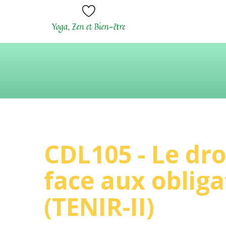
CDL105 - Le dro
face aux obliga
(TENIR-II)