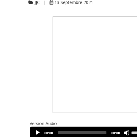
JJC
13 Septembre 2021
Version Audio
Us
00:00
00:00
Up