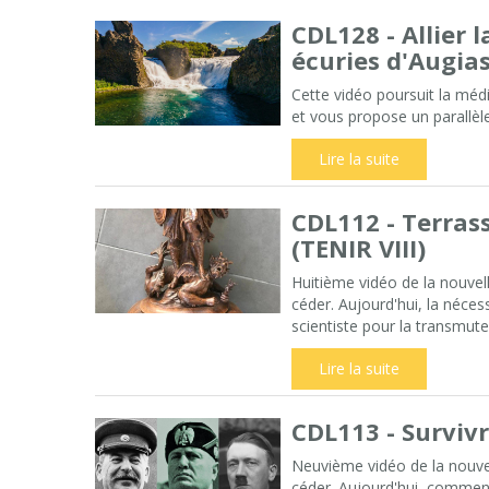
CDL128 - Allier 
écuries d'Augia
Cette vidéo poursuit la médi
et vous propose un parallèle
Lire la suite
CDL112 - Terras
(TENIR VIII)
Huitième vidéo de la nouvel
céder. Aujourd'hui, la néce
scientiste pour la transmute
Lire la suite
CDL113 - Survivr
Neuvième vidéo de la nouvel
céder. Aujourd'hui, comment 