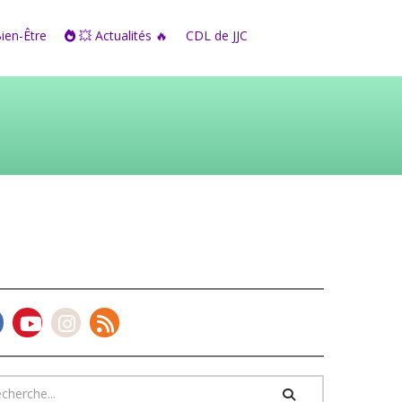
Bien-Être
💥 Actualités 🔥
CDL de JJC