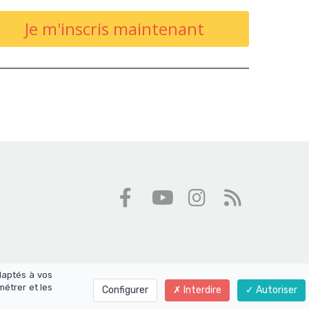
Je m'inscris maintenant
daptés à vos
métrer et les
Configurer
Interdire
Autoriser