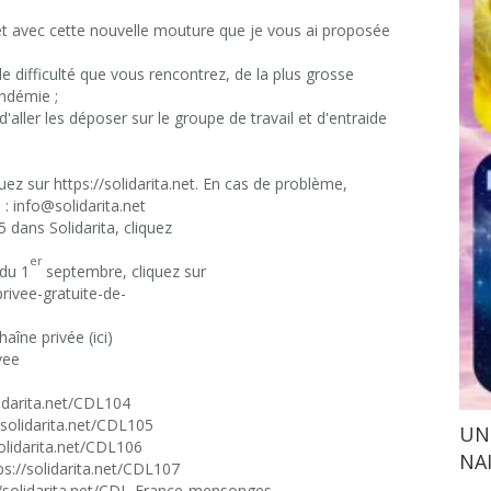
et avec cette nouvelle mouture que je vous ai proposée
le difficulté que vous rencontrez, de la plus grosse
ndémie ;
ller les déposer sur le groupe de travail et d'entraide
quez sur
https://solidarita.net
. En cas de problème,
 :
info@solidarita.net
dans Solidarita, cliquez
er
 du 1
septembre, cliquez sur
rivee-gratuite-de-
aîne privée (ici)
vee
lidarita.net/CDL104
/solidarita.net/CDL105
UNI
solidarita.net/CDL106
NA
ps://solidarita.net/CDL107
//solidarita.net/CDL-France-mensonges