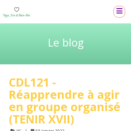
Le blog
CDL121 -
Réapprendre à agir
en groupe organisé
(TENIR XVII)
JJC
03 Janvier 2022