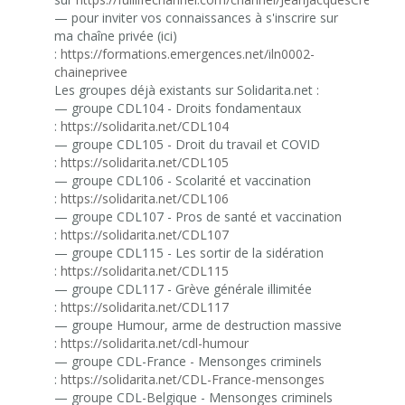
— pour inviter vos connaissances à s'inscrire sur
ma chaîne privée (ici)
:
https://formations.emergences.net/iln0002-
chaineprivee
Les groupes déjà existants sur Solidarita.net :
— groupe CDL104 - Droits fondamentaux
:
https://solidarita.net/CDL104
— groupe CDL105 - Droit du travail et COVID
:
https://solidarita.net/CDL105
— groupe CDL106 - Scolarité et vaccination
:
https://solidarita.net/CDL106
— groupe CDL107 - Pros de santé et vaccination
:
https://solidarita.net/CDL107
— groupe CDL115 - Les sortir de la sidération
:
https://solidarita.net/CDL115
— groupe CDL117 - Grève générale illimitée
:
https://solidarita.net/CDL117
— groupe Humour, arme de destruction massive
:
https://solidarita.net/cdl-humour
— groupe CDL-France - Mensonges criminels
:
https://solidarita.net/CDL-France-mensonges
— groupe CDL-Belgique - Mensonges criminels