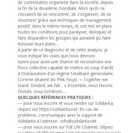
de contestation organisée dans la société, depuis
la fin de la deuxième mondiale. Alors qu'ils ne
cessaient de se rencontrer, de s'organiser, de se
structurer grâce aux techniques de management
positif, dans le même temps, ils ont mis en place
toutes les conditions pour paralyser, disloquer et
faire disparaître les groupes qui auraient pu faire
échouer leurs plans…
À partir de ce diagnostic et de cette analyse, je
vous indique les voies que nous devrons
suivre pour avoir une chance de reconstruire une
force collective capable de mettre un coup d'arrêt
à l'instauration d'un régime totalitaire génocidaire.
Comme disaient les Pink Floyd : « Together we
stand. Divided, we fall… » Ensemble, nous tenons.
Divisés, nous tombons…
QUELQUES RÉFÉRENCES PRATIQUES :
— pour vous inscrire et vous rendre sur Solidarita,
cliquez sur
https://solidarita.net
. En cas de
problème, communiquez avec le support de
Solidarita à l'adresse :
info@solidarita.net
— pour vous inscrire sur Full Life Channel, cliquez
sur
https://fulllifechannel.com/channel/JeanJacquesCreveco