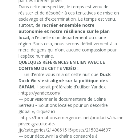
par des intérêts privés.
Dans cette perspective, le temps est venu de
résister et de désobéir à ces tentatives de mise en
esclavage et d'extermination. Le temps est venu,
surtout, de
recréer ensemble notre
autonomie et notre résilience sur le plan
local,
à l'échelle d'un département ou d'une
région. Sans cela, nous serons définitivement à la
merci de gens qui n'ont aucune compassion pour
l'espèce humaine.
QUELQUES RÉFÉRENCES EN LIEN AVEC LE
CONTENU DE CETTE VIDÉO :
— un d'entre vous m'a dit cette nuit que
Duck
Duck Go s'est aligné sur la politique des
GAFAM.
Il serait préférable d'utiliser Yandex
:
https://yandex.com/
— pour visionner le documentaire de Coline
Serreau « Solutions locales pour un désordre
global », cliquez ici
:
https://formations.emergences.net/products/chaine-
privee-gratuite-de-
jjc/categories/2149061515/posts/2158244697
— pour découvrir la chaîne consacrée à