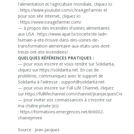
l'alimentation et l'agriculture mondiale, cliquez ici
:
https://www.youtube.com/c/IceAgeFarmer
et
pour son site Internet, cliquez ici
:
https://www.iceagefarmer.com/
— à propos des incendies d'usines alimentaires
aux USA :
https://www.apar.tv/societe/de-ladn-
humain-a-ete-trouve-dans-des-usines-de-
transformation-alimentaire-aux-etats-unis-dont-
treize-ont-ete-incendiees/
QUELQUES RÉFÉRENCES PRATIQUES :
— pour vous inscrire et vous rendre sur Solidarita,
cliquez sur
https://solidarita.net
. En cas de
problème, communiquez avec le support de
Solidarita à l'adresse :
support@solidarita.net
— pour vous inscrire sur Full Life Channel, cliquez
sur
https://fulllifechannel.com/channel/JeanJacquesCreveco
— pour inviter vos connaissances à s'inscrire sur
ma chaîne privée (ici)
:
https://formations.emergences.net/iln0002-
chaineprivee
Source : Jean-Jacques