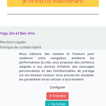
Je m'inscris maintenant
Yoga, Zen et Bien-être
Mentions Légales
Politique de confidentialité
CGV et CGU
Nous utilisons des cookies et traceurs pour
améliorer votre navigation, améliorer les
Un site réalisé avec LearnyBox
performances du site, vous proposer des contenus
adaptés à vos centres d’intérêt, des messages
Ce site n'appartient pas à Meta et n'est pas affilié à Meta Platforms,
personnalisés et des fonctionnalités de partage
sur les réseaux sociaux. Vous pouvez les accepter,
Inc.
les paramétrer et les refuser à tout moment.
Le contenu de ce site web et de ces pages n'a pas été vérifié par
Meta - Meta est une marque déposée de Meta Platforms, Inc.
Configurer
Interdire
Autoriser