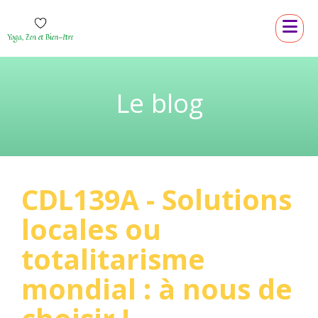
Le blog
CDL139A - Solutions
locales ou
totalitarisme
mondial : à nous de